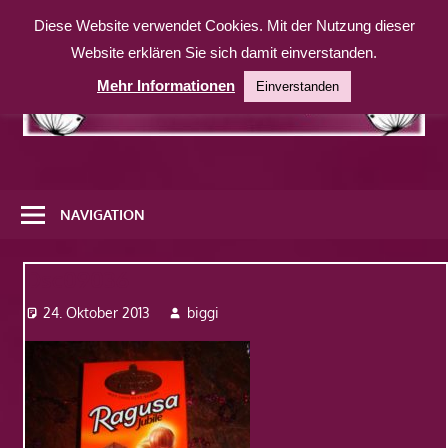
Zum
Diese Website verwendet Cookies. Mit der Nutzung dieser
Inhalt
Website erklären Sie sich damit einverstanden.
springen
Mehr Informationen
Einverstanden
Eine
weitere
NAVIGATION
WordPress-
Website
Dsc09036
24. Oktober 2013
biggi