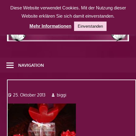
Zum
Diese Website verwendet Cookies. Mit der Nutzung dieser
Inhalt
Website erklären Sie sich damit einverstanden.
springen
Mehr Informationen
Einverstanden
Eine
weitere
NAVIGATION
WordPress-
Website
Dsc09045
25. Oktober 2013
biggi