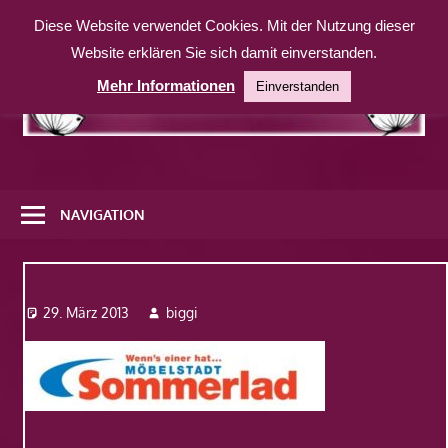
Zum
Diese Website verwendet Cookies. Mit der Nutzung dieser
Inhalt
Website erklären Sie sich damit einverstanden.
springen
Mehr Informationen
Einverstanden
Eine
weitere
NAVIGATION
WordPress-
Website
Sommerlad
29. März 2013
biggi