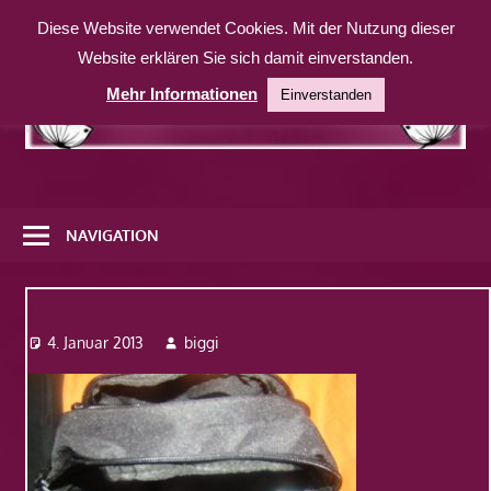
Zum
Diese Website verwendet Cookies. Mit der Nutzung dieser
Inhalt
Website erklären Sie sich damit einverstanden.
springen
Mehr Informationen
Einverstanden
Eine
weitere
NAVIGATION
WordPress-
Website
Innenleben
4. Januar 2013
biggi