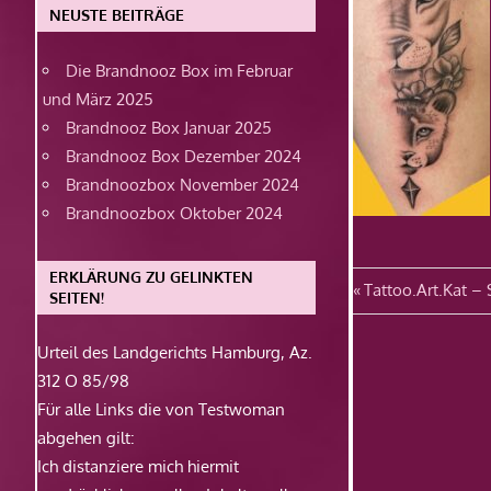
NEUSTE BEITRÄGE
Die Brandnooz Box im Februar
und März 2025
Brandnooz Box Januar 2025
Brandnooz Box Dezember 2024
Brandnoozbox November 2024
Brandnoozbox Oktober 2024
ERKLÄRUNG ZU GELINKTEN
Beitragsn
Vorheriger
Tattoo.Art.Kat –
SEITEN!
Beitrag:
Urteil des Landgerichts Hamburg, Az.
312 O 85/98
Für alle Links die von Testwoman
abgehen gilt:
Ich distanziere mich hiermit