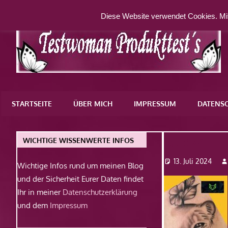
Zum
Diese Website verwendet Cookies. Mit
Inhalt
springen
Eine
weitere
STARTSEITE
ÜBER MICH
IMPRESSUM
DATENS
WordPress-
Website
Bild24
WICHTIGE WISSENWERTE INFOS
13. Juli 2024
Wichtige Infos rund um meinen Blog
und der Sicherheit Eurer Daten findet
Ihr in meiner
Datenschutzerklärung
und dem
Impressum