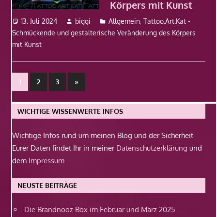
Körpers mit Kunst
13. Juli 2024
biggi
Allgemein
,
Tattoo.Art.Kat -
Schmückende und gestalterische Veränderung des Körpers
mit Kunst
Beitragsnavigation
Nächste
1
2
3
»
Beiträge
WICHTIGE WISSENWERTE INFOS
Wichtige Infos rund um meinen Blog und der Sicherheit
Eurer Daten findet Ihr in meiner
Datenschutzerklärung
und
dem
Impressum
NEUSTE BEITRÄGE
Die Brandnooz Box im Februar und März 2025