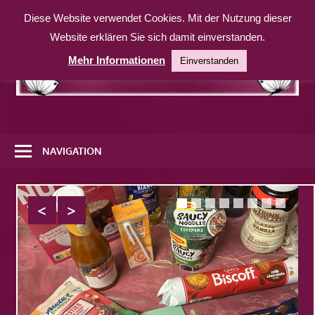
Zum
Diese Website verwendet Cookies. Mit der Nutzung dieser
Inhalt
Website erklären Sie sich damit einverstanden.
springen
Mehr Informationen
Einverstanden
Eine
weitere
NAVIGATION
WordPress-
Website