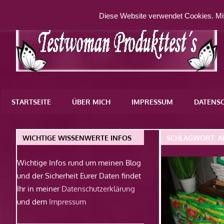
Zum
Diese Website verwendet Cookies. Mit
Inhalt
springen
Eine
weitere
STARTSEITE
ÜBER MICH
IMPRESSUM
DATENS
WordPress-
Website
WICHTIGE WISSENWERTE INFOS
SCHLAGWORT:
A
Wichtige Infos rund um meinen Blog
und der Sicherheit Eurer Daten findet
Ihr in meiner
Datenschutzerklärung
und dem
Impressum