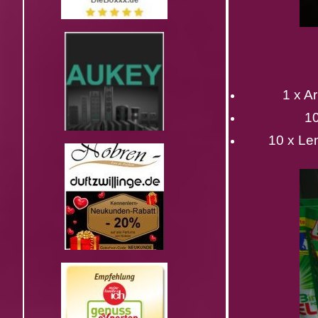
1 x A
10
10 x Le