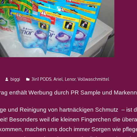
1 PODS
biggi
3in1 PODS
,
Ariel
,
Lenor
,
Vollwaschmittel
itrag enthält Werbung durch PR Sample und Marken
ege und Reinigung von hartnäckigen Schmutz – ist d
eit! Besonders weil die kleinen Fingerchen die übera
kommen, machen uns doch immer Sorgen wie pfleg