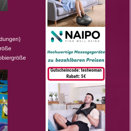
adungen)
größe
robiergröße