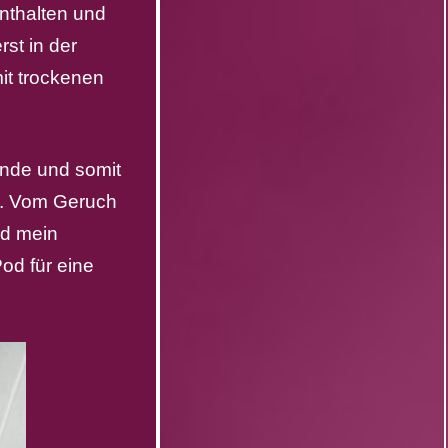
enthalten und
st in der
it trockenen
inde und somit
ch. Vom Geruch
d mein
Pod für eine