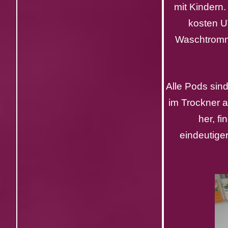
mit Kindern.
kosten U
Waschtromme
Alle Pods sin
im Trockner a
her, f
eindeutige