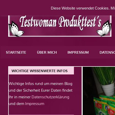
Zum
Diese Website verwendet Cookies. Mit
Inhalt
springen
Eine
weitere
STARTSEITE
ÜBER MICH
IMPRESSUM
DATENS
WordPress-
Website
WICHTIGE WISSENWERTE INFOS
Wichtige Infos rund um meinen Blog
und der Sicherheit Eurer Daten findet
Ihr in meiner
Datenschutzerklärung
und dem
Impressum