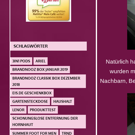
SCHLAGWÖRTER
Natürlich h
3IN1 PODS
ARIEL
BRANDNOOZ BOX JANUAR 2019
wurden mi
BRANDNOOZ CLASSIK BOX DEZEMBER
Nachbarn, Be
2018
EIS.DE GESCHENKBOX
GARTENSTECKDOSE
HAUSHALT
LENOR
PRODUKTTEST
SCHONUNGSLOSE ENTFERNUNG DER
HORNHAUT
SUMMER FOOT FOR MEN
TRND