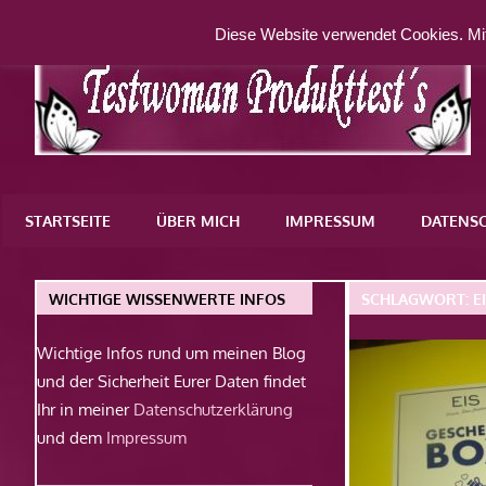
Zum
Diese Website verwendet Cookies. Mit
Inhalt
springen
Eine
weitere
STARTSEITE
ÜBER MICH
IMPRESSUM
DATENS
WordPress-
Website
WICHTIGE WISSENWERTE INFOS
SCHLAGWORT:
E
Wichtige Infos rund um meinen Blog
und der Sicherheit Eurer Daten findet
Ihr in meiner
Datenschutzerklärung
und dem
Impressum