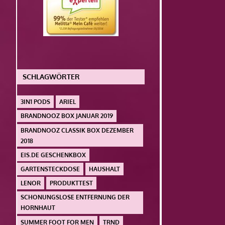
SCHLAGWÖRTER
3IN1 PODS
ARIEL
BRANDNOOZ BOX JANUAR 2019
BRANDNOOZ CLASSIK BOX DEZEMBER
2018
EIS.DE GESCHENKBOX
GARTENSTECKDOSE
HAUSHALT
LENOR
PRODUKTTEST
SCHONUNGSLOSE ENTFERNUNG DER
HORNHAUT
SUMMER FOOT FOR MEN
TRND