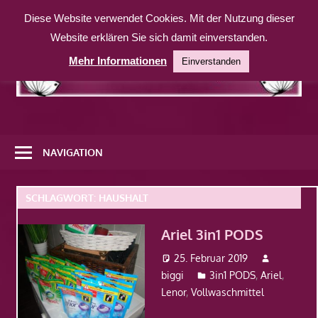
Zum
Diese Website verwendet Cookies. Mit der Nutzung dieser
Inhalt
Website erklären Sie sich damit einverstanden.
springen
Mehr Informationen
Einverstanden
Eine
weitere
NAVIGATION
WordPress-
Website
SCHLAGWORT:
HAUSHALT
Ariel 3in1 PODS
25. Februar 2019
biggi
3in1 PODS
,
Ariel
,
Lenor
,
Vollwaschmittel