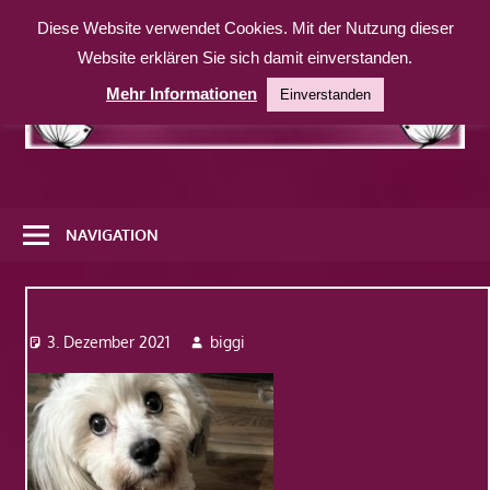
Zum
Diese Website verwendet Cookies. Mit der Nutzung dieser
Inhalt
Website erklären Sie sich damit einverstanden.
springen
Mehr Informationen
Einverstanden
Eine
weitere
NAVIGATION
WordPress-
Website
1
3. Dezember 2021
biggi