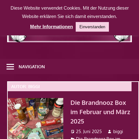
Zum
Diese Website verwendet Cookies. Mit der Nutzung dieser
Inhalt
Website erklären Sie sich damit einverstanden.
springen
Mehr Informationen
Einverstanden
Eine
weitere
NAVIGATION
WordPress-
Website
AUTOR:
BIGGI
Die Brandnooz Box
im Februar und März
2025
25. Juni 2025
biggi
Die Brandnooz Box im