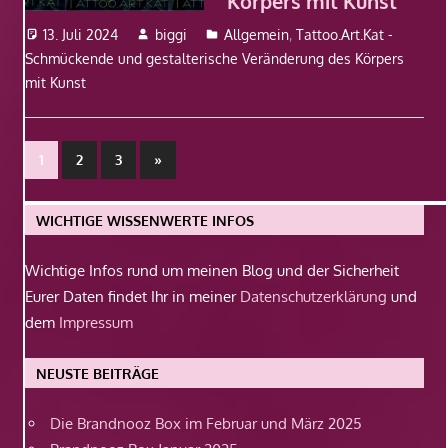
Körpers mit Kunst
13. Juli 2024
biggi
Allgemein
,
Tattoo.Art.Kat -
Schmückende und gestalterische Veränderung des Körpers
mit Kunst
Beitragsnavigation
Nächste
1
2
3
»
Beiträge
WICHTIGE WISSENWERTE INFOS
Wichtige Infos rund um meinen Blog und der Sicherheit
Eurer Daten findet Ihr in meiner
Datenschutzerklärung
und
dem
Impressum
NEUSTE BEITRÄGE
Die Brandnooz Box im Februar und März 2025