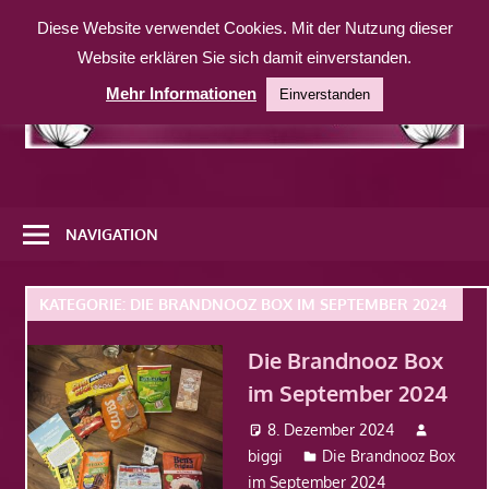
Zum
Diese Website verwendet Cookies. Mit der Nutzung dieser
Inhalt
Website erklären Sie sich damit einverstanden.
springen
Mehr Informationen
Einverstanden
Eine
weitere
NAVIGATION
WordPress-
Website
KATEGORIE:
DIE BRANDNOOZ BOX IM SEPTEMBER 2024
Die Brandnooz Box
im September 2024
8. Dezember 2024
biggi
Die Brandnooz Box
im September 2024