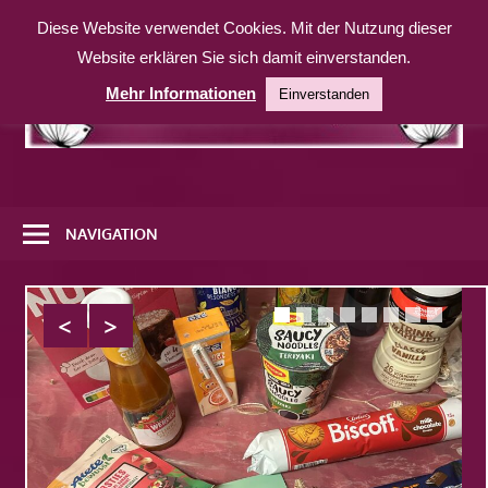
Zum
Diese Website verwendet Cookies. Mit der Nutzung dieser
Inhalt
Website erklären Sie sich damit einverstanden.
springen
Mehr Informationen
Einverstanden
Eine
weitere
NAVIGATION
WordPress-
Website