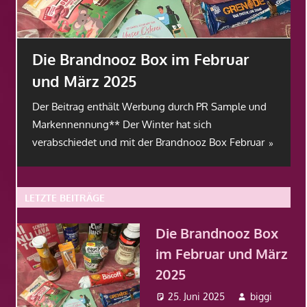
Die Brandnooz Box im Februar
Bran
und März 2025
Der Be
Marke
Der Beitrag enthält Werbung durch PR Sample und
Box im
Markennennung** Der Winter hat sich
verabschiedet und mit der Brandnooz Box Februar
LETZTE BEITRÄGE
Die Brandnooz Box
im Februar und März
2025
25. Juni 2025
biggi