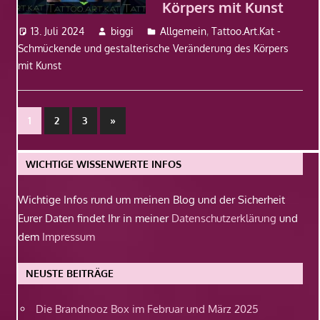
Körpers mit Kunst
13. Juli 2024
biggi
Allgemein
,
Tattoo.Art.Kat -
Schmückende und gestalterische Veränderung des Körpers
mit Kunst
Beitragsnavigation
Nächste
1
2
3
»
Beiträge
WICHTIGE WISSENWERTE INFOS
Wichtige Infos rund um meinen Blog und der Sicherheit
Eurer Daten findet Ihr in meiner
Datenschutzerklärung
und
dem
Impressum
NEUSTE BEITRÄGE
Die Brandnooz Box im Februar und März 2025