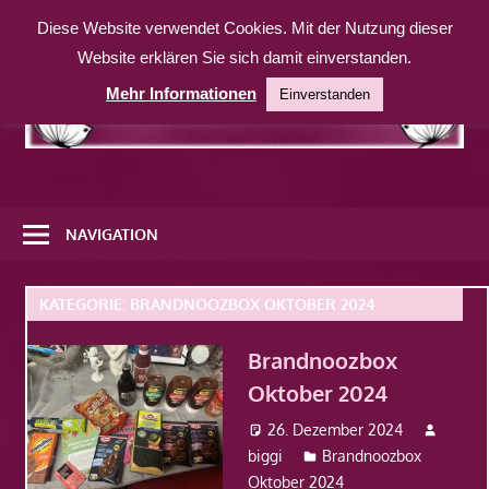
Zum
Diese Website verwendet Cookies. Mit der Nutzung dieser
Inhalt
Website erklären Sie sich damit einverstanden.
springen
Mehr Informationen
Einverstanden
Eine
weitere
NAVIGATION
WordPress-
Website
KATEGORIE:
BRANDNOOZBOX OKTOBER 2024
Brandnoozbox
Oktober 2024
26. Dezember 2024
biggi
Brandnoozbox
Oktober 2024