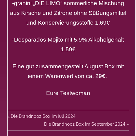
-granini „DIE LIMO“ sommerliche Mischung
aus Kirsche und Zitrone ohne Süßungsmittel
und Konservierungsstoffe 1,69€
-Desparados Mojito mit 5,9% Alkoholgehalt
1,59€
Eine gut zusammengestellt August Box mit
einem Warenwert von ca. 29€.
Eure Testwoman
Beitragsnavigation
Vorheriger
Die Brandnooz Box im Juli 2024
Beitrag:
Nächster
Die Brandnooz Box im September 2024
Beitrag: