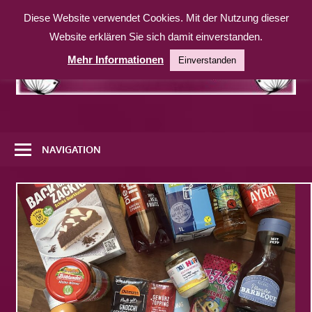
Zum
Diese Website verwendet Cookies. Mit der Nutzung dieser
Inhalt
Website erklären Sie sich damit einverstanden.
springen
Mehr Informationen
Einverstanden
Eine
weitere
NAVIGATION
WordPress-
Website