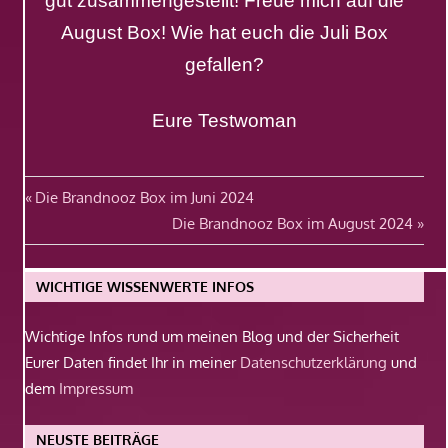
gut zusammengestellt! Freue mich auf die
August Box! Wie hat euch die Juli Box
gefallen?
Eure Testwoman
Beitragsnavigation
Vorheriger
Die Brandnooz Box im Juni 2024
Beitrag:
Nächster
Die Brandnooz Box im August 2024
Beitrag:
WICHTIGE WISSENWERTE INFOS
Wichtige Infos rund um meinen Blog und der Sicherheit
Eurer Daten findet Ihr in meiner
Datenschutzerklärung
und
dem
Impressum
NEUSTE BEITRÄGE