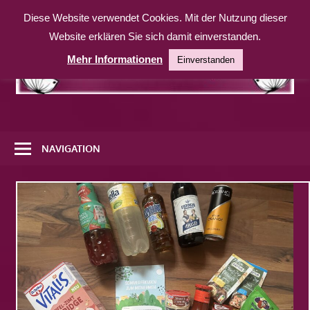
Zum
Diese Website verwendet Cookies. Mit der Nutzung dieser
Inhalt
Website erklären Sie sich damit einverstanden.
springen
Mehr Informationen
Einverstanden
Eine
weitere
NAVIGATION
WordPress-
Website