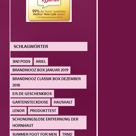
SCHLAGWÖRTER
3IN1 PODS
ARIEL
BRANDNOOZ BOX JANUAR 2019
BRANDNOOZ CLASSIK BOX DEZEMBER
2018
EIS.DE GESCHENKBOX
GARTENSTECKDOSE
HAUSHALT
LENOR
PRODUKTTEST
SCHONUNGSLOSE ENTFERNUNG DER
HORNHAUT
SUMMER FOOT FOR MEN
TRND