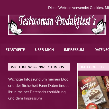
Zum
Diese Website verwendet Cookies. Mit
Inhalt
springen
Eine
weitere
STARTSEITE
ÜBER MICH
IMPRESSUM
DATENS
WordPress-
Website
WICHTIGE WISSENWERTE INFOS
KATEGORIE:
DIE
Wichtige Infos rund um meinen Blog
und der Sicherheit Eurer Daten findet
Ihr in meiner
Datenschutzerklärung
und dem
Impressum