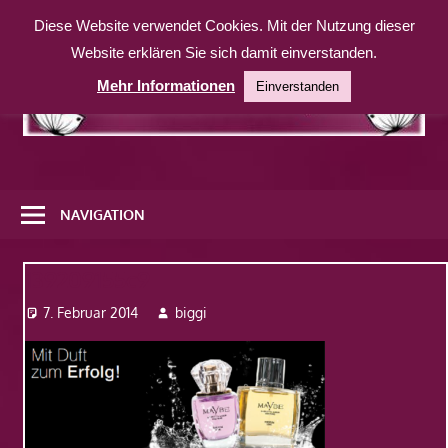
Zum
Diese Website verwendet Cookies. Mit der Nutzung dieser
Inhalt
Website erklären Sie sich damit einverstanden.
springen
Mehr Informationen
Einverstanden
Eine
weitere
NAVIGATION
WordPress-
Website
139209155c9
7. Februar 2014
biggi