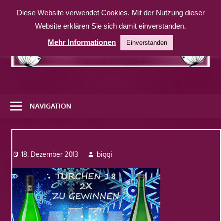
Zum
Diese Website verwendet Cookies. Mit der Nutzung dieser
Inhalt
Website erklären Sie sich damit einverstanden.
springen
Mehr Informationen
Einverstanden
Eine
weitere
NAVIGATION
WordPress-
Website
T++rchen18_WeinGLas-300×199
18. Dezember 2013
biggi