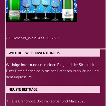
Beitragsnavigation
Vorheriger
T++rchen18_WeinGLas-300×199
Beitrag:
WICHTIGE WISSENWERTE INFOS
Wichtige Infos rund um meinen Blog und der Sicherheit
Eurer Daten findet Ihr in meiner
Datenschutzerklärung
und
dem
Impressum
NEUSTE BEITRÄGE
Die Brandnooz Box im Februar und März 2025