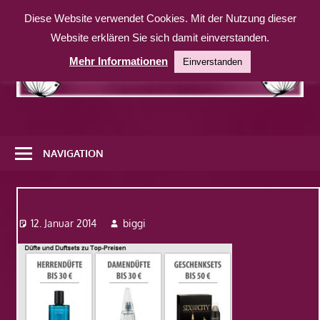
Zum
Diese Website verwendet Cookies. Mit der Nutzung dieser
Inhalt
Website erklären Sie sich damit einverstanden.
springen
Mehr Informationen
Einverstanden
Eine
weitere
NAVIGATION
WordPress-
Website
3
12. Januar 2014
biggi