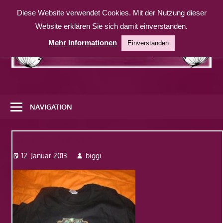
Zum
Diese Website verwendet Cookies. Mit der Nutzung dieser
Inhalt
Website erklären Sie sich damit einverstanden.
springen
Mehr Informationen
Einverstanden
Eine
weitere
NAVIGATION
WordPress-
Website
Gewinn Players
12. Januar 2013
biggi