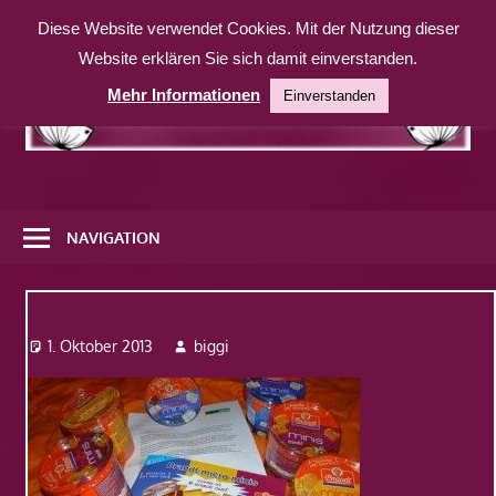
Zum
Diese Website verwendet Cookies. Mit der Nutzung dieser
Inhalt
Website erklären Sie sich damit einverstanden.
springen
Mehr Informationen
Einverstanden
Eine
weitere
NAVIGATION
WordPress-
Website
6037198_db31e46302_m-300×169
1. Oktober 2013
biggi