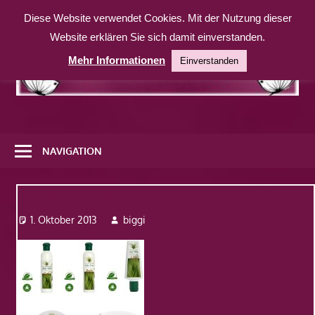
Zum
Diese Website verwendet Cookies. Mit der Nutzung dieser
Inhalt
Website erklären Sie sich damit einverstanden.
springen
Mehr Informationen
Einverstanden
Eine
weitere
NAVIGATION
WordPress-
Website
6057888_37d3a4f267_s
1. Oktober 2013
biggi