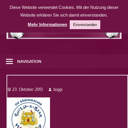
Zum
Diese Website verwendet Cookies. Mit der Nutzung dieser
Inhalt
Website erklären Sie sich damit einverstanden.
springen
Mehr Informationen
Einverstanden
Eine
weitere
NAVIGATION
WordPress-
Website
6177225_065ab3aea2_s
23. Oktober 2013
biggi