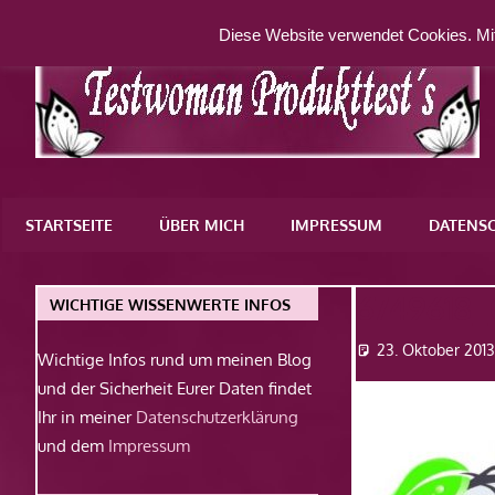
Zum
Diese Website verwendet Cookies. Mit
Inhalt
springen
Eine
weitere
STARTSEITE
ÜBER MICH
IMPRESSUM
DATENS
WordPress-
Website
6749618
WICHTIGE WISSENWERTE INFOS
23. Oktober 201
Wichtige Infos rund um meinen Blog
und der Sicherheit Eurer Daten findet
Ihr in meiner
Datenschutzerklärung
und dem
Impressum