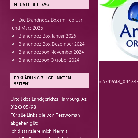
NEUSTE BEITRÄGE
Die Brandnooz Box im Februar
und März 2025
Brandnooz Box Januar 2025
Brandnooz Box Dezember 2024
Brandnoozbox November 2024
Brandnoozbox Oktober 2024
ERKLÄRUNG ZU GELINKTEN
Beitragsn
Vorheriger
6749618_04428
SEITEN!
Beitrag:
Urteil des Landgerichts Hamburg, Az.
312 O 85/98
Für alle Links die von Testwoman
abgehen gilt:
Ich distanziere mich hiermit