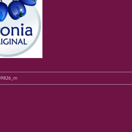
avigation
39826_m