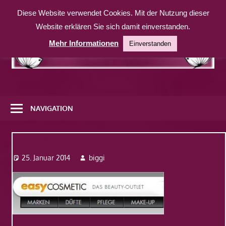
Zum
Diese Website verwendet Cookies. Mit der Nutzung dieser
Inhalt
Website erklären Sie sich damit einverstanden.
springen
Mehr Informationen
Einverstanden
Eine
weitere
NAVIGATION
WordPress-
Website
7197198_7ec81d976b_m
25. Januar 2014
biggi