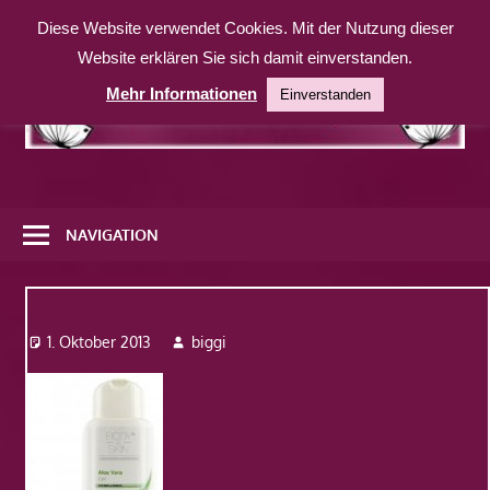
Zum
Diese Website verwendet Cookies. Mit der Nutzung dieser
Inhalt
Website erklären Sie sich damit einverstanden.
springen
Mehr Informationen
Einverstanden
Eine
weitere
NAVIGATION
WordPress-
Website
aloe3
1. Oktober 2013
biggi