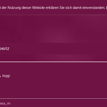
 der Nutzung dieser Website erklären Sie sich damit einverstanden.
CHUTZ
3fa88dfeea_m
biggi
avigation
feea_m