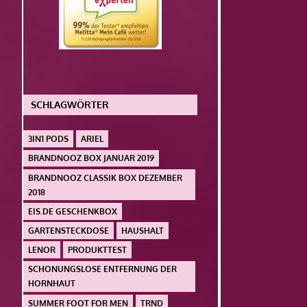
SCHLAGWÖRTER
3IN1 PODS
ARIEL
BRANDNOOZ BOX JANUAR 2019
BRANDNOOZ CLASSIK BOX DEZEMBER
2018
EIS.DE GESCHENKBOX
GARTENSTECKDOSE
HAUSHALT
LENOR
PRODUKTTEST
SCHONUNGSLOSE ENTFERNUNG DER
HORNHAUT
SUMMER FOOT FOR MEN
TRND