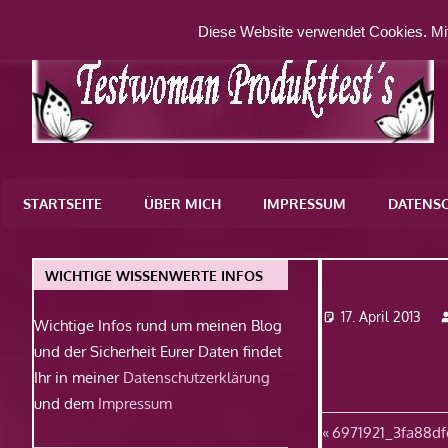
Zum
Diese Website verwendet Cookies. Mit
Inhalt
springen
Eine
weitere
STARTSEITE
ÜBER MICH
IMPRESSUM
DATENS
WordPress-
Website
6971921_
WICHTIGE WISSENWERTE INFOS
17. April 2013
Wichtige Infos rund um meinen Blog
und der Sicherheit Eurer Daten findet
Ihr in meiner
Datenschutzerklärung
und dem
Impressum
Beitragsn
Vorheriger
6971921_3fa88d