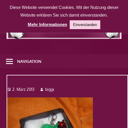
Zum
Diese Website verwendet Cookies. Mit der Nutzung dieser
Inhalt
Website erklären Sie sich damit einverstanden.
springen
Mehr Informationen
Einverstanden
Eine
weitere
NAVIGATION
WordPress-
Website
Bild3
2. März 2013
biggi