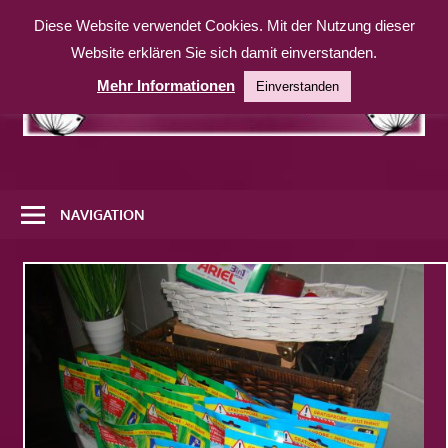
Zum
Diese Website verwendet Cookies. Mit der Nutzung dieser
Inhalt
Website erklären Sie sich damit einverstanden.
springen
Mehr Informationen
Einverstanden
Eine
weitere
NAVIGATION
WordPress-
Website