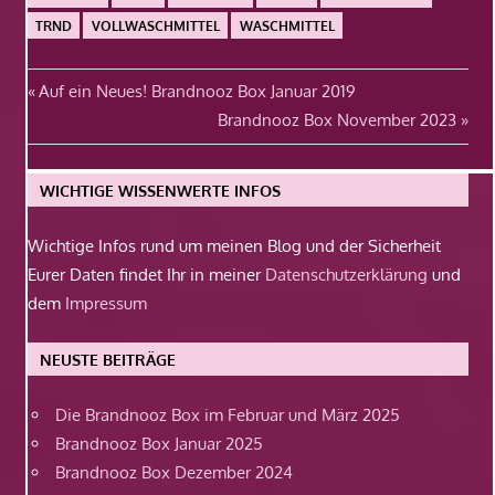
TRND
VOLLWASCHMITTEL
WASCHMITTEL
Beitragsnavigation
Vorheriger
Auf ein Neues! Brandnooz Box Januar 2019
Beitrag:
Nächster
Brandnooz Box November 2023
Beitrag:
WICHTIGE WISSENWERTE INFOS
Wichtige Infos rund um meinen Blog und der Sicherheit
Eurer Daten findet Ihr in meiner
Datenschutzerklärung
und
dem
Impressum
NEUSTE BEITRÄGE
Die Brandnooz Box im Februar und März 2025
Brandnooz Box Januar 2025
Brandnooz Box Dezember 2024