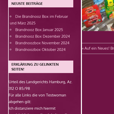
NEUSTE BEITRÄGE
Die Brandnooz Box im Februar
und März 2025
Brandnooz Box Januar 2025
Brandnooz Box Dezember 2024
Brandnoozbox November 2024
Beitragsn
Vorheriger
Auf ein Neues! B
Brandnoozbox Oktober 2024
Beitrag:
ERKLÄRUNG ZU GELINKTEN
SEITEN!
Urteil des Landgerichts Hamburg, Az.
312 O 85/98
Für alle Links die von Testwoman
abgehen gilt:
Ich distanziere mich hiermit