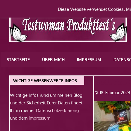
Zum
Diese Website verwendet Cookies. Mit
Inhalt
springen
Eine
weitere
STARTSEITE
ÜBER MICH
IMPRESSUM
DATENS
WordPress-
Website
Dsc07857
WICHTIGE WISSENWERTE INFOS
18. Februar 2024
Wichtige Infos rund um meinen Blog
und der Sicherheit Eurer Daten findet
Ihr in meiner
Datenschutzerklärung
und dem
Impressum