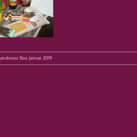
avigation
randnooz Box Januar 2019