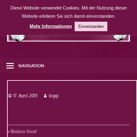
Zum
Diese Website verwendet Cookies. Mit der Nutzung dieser
Inhalt
Website erklären Sie sich damit einverstanden.
springen
Mehr Informationen
Einverstanden
Eine
weitere
NAVIGATION
WordPress-
Website
Biobox food
17. April 2013
biggi
Beitragsnavigation
Vorheriger
Biobox food