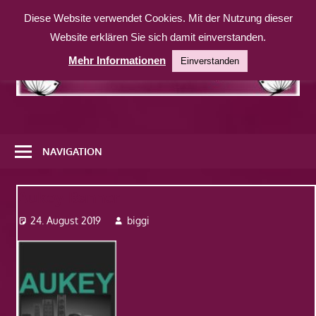
Zum
Diese Website verwendet Cookies. Mit der Nutzung dieser
Inhalt
Website erklären Sie sich damit einverstanden.
springen
Mehr Informationen
Einverstanden
Eine
weitere
NAVIGATION
WordPress-
Website
Aukey-Banner
24. August 2019
biggi