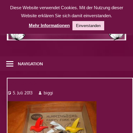
Zum
Diese Website verwendet Cookies. Mit der Nutzung dieser
Inhalt
Website erklären Sie sich damit einverstanden.
springen
Mehr Informationen
Einverstanden
Eine
weitere
NAVIGATION
WordPress-
Website
Dsc08392
5. Juli 2013
biggi