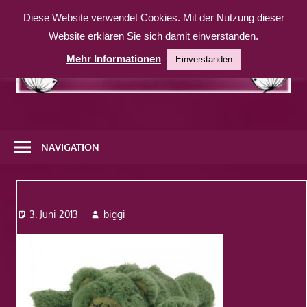
Zum
Diese Website verwendet Cookies. Mit der Nutzung dieser
Inhalt
Website erklären Sie sich damit einverstanden.
springen
Mehr Informationen
Einverstanden
Eine
weitere
NAVIGATION
WordPress-
Website
7041601_f4f52c0c38_m
3. Juni 2013
biggi