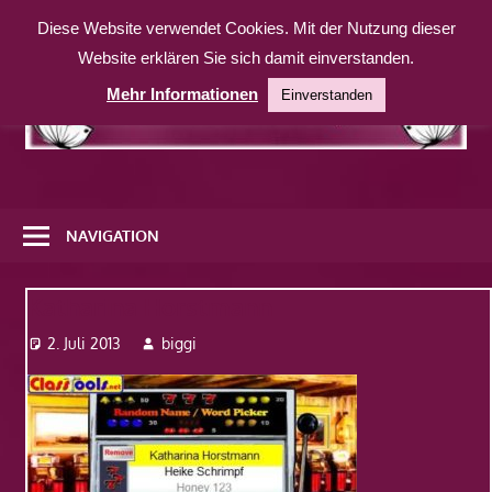
Zum
Diese Website verwendet Cookies. Mit der Nutzung dieser
Inhalt
Website erklären Sie sich damit einverstanden.
springen
Mehr Informationen
Einverstanden
Eine
weitere
NAVIGATION
WordPress-
Website
Katharina Horstmann
2. Juli 2013
biggi