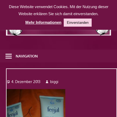
Zum
Diese Website verwendet Cookies. Mit der Nutzung dieser
Inhalt
Website erklären Sie sich damit einverstanden.
springen
Mehr Informationen
Einverstanden
Eine
weitere
NAVIGATION
WordPress-
Website
Dsc09265
4. Dezember 2013
biggi