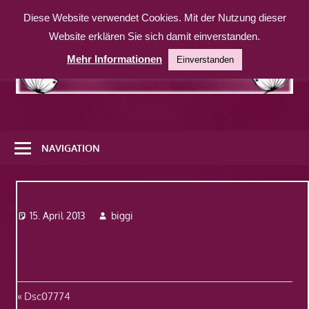
Zum
Diese Website verwendet Cookies. Mit der Nutzung dieser
Inhalt
Website erklären Sie sich damit einverstanden.
springen
Mehr Informationen
Einverstanden
Eine
weitere
NAVIGATION
WordPress-
Website
Dsc07774
15. April 2013
biggi
Beitragsnavigation
Vorheriger
Dsc07774