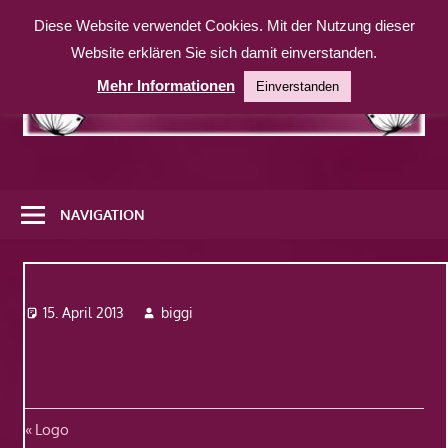
Zum
Diese Website verwendet Cookies. Mit der Nutzung dieser
Inhalt
Website erklären Sie sich damit einverstanden.
springen
Mehr Informationen
Einverstanden
Eine
weitere
NAVIGATION
WordPress-
Website
Logo
15. April 2013
biggi
Beitragsnavigation
Vorheriger
Logo