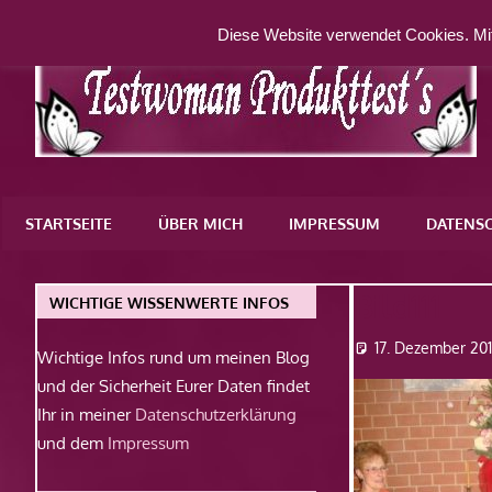
Zum
Diese Website verwendet Cookies. Mit
Inhalt
springen
Eine
weitere
STARTSEITE
ÜBER MICH
IMPRESSUM
DATENS
WordPress-
Website
Bild111
WICHTIGE WISSENWERTE INFOS
17. Dezember 20
Wichtige Infos rund um meinen Blog
und der Sicherheit Eurer Daten findet
Ihr in meiner
Datenschutzerklärung
und dem
Impressum