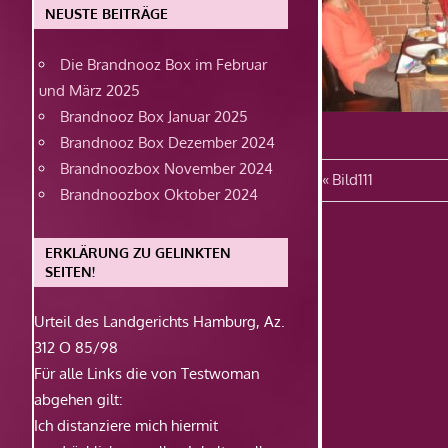
NEUSTE BEITRÄGE
Die Brandnooz Box im Februar
und März 2025
Brandnooz Box Januar 2025
Brandnooz Box Dezember 2024
Brandnoozbox November 2024
Beitragsn
Vorheriger
Bild111
Brandnoozbox Oktober 2024
Beitrag:
ERKLÄRUNG ZU GELINKTEN
SEITEN!
Urteil des Landgerichts Hamburg, Az.
312 O 85/98
Für alle Links die von Testwoman
abgehen gilt:
Ich distanziere mich hiermit