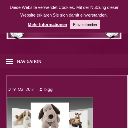
Zum
Diese Website verwendet Cookies. Mit der Nutzung dieser
Inhalt
Website erklären Sie sich damit einverstanden.
springen
Mehr Informationen
Einverstanden
Eine
weitere
NAVIGATION
WordPress-
Website
Auswahl
19. Mai 2013
biggi