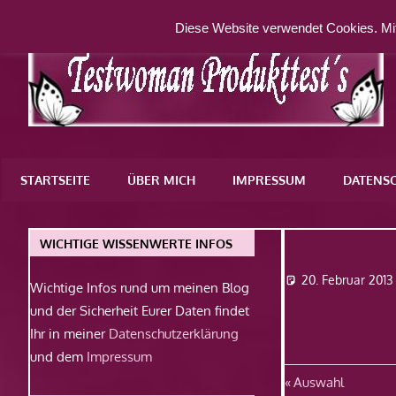
Zum
Diese Website verwendet Cookies. Mit
Inhalt
springen
Eine
weitere
STARTSEITE
ÜBER MICH
IMPRESSUM
DATENS
WordPress-
Website
Auswahl
WICHTIGE WISSENWERTE INFOS
20. Februar 2013
Wichtige Infos rund um meinen Blog
und der Sicherheit Eurer Daten findet
Ihr in meiner
Datenschutzerklärung
und dem
Impressum
Beitragsn
Vorheriger
Auswahl