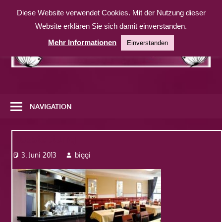
Zum
Diese Website verwendet Cookies. Mit der Nutzung dieser
Inhalt
Website erklären Sie sich damit einverstanden.
springen
Mehr Informationen
Einverstanden
Eine
weitere
NAVIGATION
WordPress-
Website
Ausstattung
3. Juni 2013
biggi