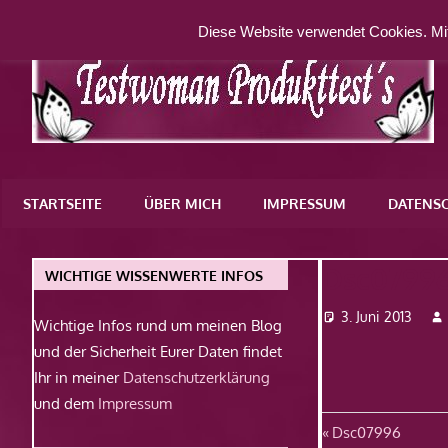
Zum
Diese Website verwendet Cookies. Mit
Inhalt
springen
Eine
weitere
STARTSEITE
ÜBER MICH
IMPRESSUM
DATENS
WordPress-
Website
Dsc0799
WICHTIGE WISSENWERTE INFOS
3. Juni 2013
Wichtige Infos rund um meinen Blog
und der Sicherheit Eurer Daten findet
Ihr in meiner
Datenschutzerklärung
und dem
Impressum
Beitragsn
Vorheriger
Dsc07996