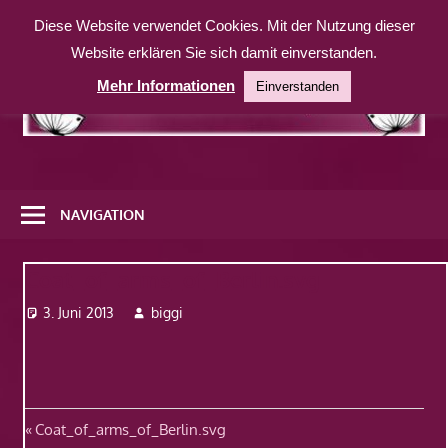
Zum
Diese Website verwendet Cookies. Mit der Nutzung dieser
Inhalt
Website erklären Sie sich damit einverstanden.
springen
Mehr Informationen
Einverstanden
Eine
weitere
NAVIGATION
WordPress-
Website
Coat_of_arms_of_Berlin.svg
3. Juni 2013
biggi
Beitragsnavigation
Vorheriger
Coat_of_arms_of_Berlin.svg