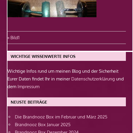
Beitragsnavigation
Vorheriger
Bild1
Beitrag:
WICHTIGE WISSENWERTE INFOS
Wichtige Infos rund um meinen Blog und der Sicherheit
Eurer Daten findet Ihr in meiner
Datenschutzerklärung
und
dem
Impressum
NEUSTE BEITRÄGE
Die Brandnooz Box im Februar und März 2025
Brandnooz Box Januar 2025
Brandnooz Box Dezember 2024