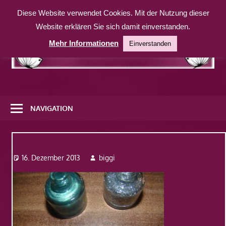
Zum
Diese Website verwendet Cookies. Mit der Nutzung dieser
Inhalt
Website erklären Sie sich damit einverstanden.
springen
Mehr Informationen
Einverstanden
Eine
weitere
NAVIGATION
WordPress-
Website
Bild1
16. Dezember 2013
biggi