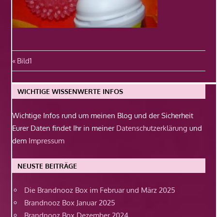
Beitragsnavigation
Vorheriger
Bild1
Beitrag:
WICHTIGE WISSENWERTE INFOS
Wichtige Infos rund um meinen Blog und der Sicherheit
Eurer Daten findet Ihr in meiner
Datenschutzerklärung
und
dem
Impressum
NEUSTE BEITRÄGE
Die Brandnooz Box im Februar und März 2025
Brandnooz Box Januar 2025
Brandnooz Box Dezember 2024