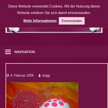
Zum
Diese Website verwendet Cookies. Mit der Nutzung dieser
Inhalt
Website erklären Sie sich damit einverstanden.
springen
Mehr Informationen
Einverstanden
Eine
weitere
NAVIGATION
WordPress-
Website
Bild1
4. Februar 2014
biggi