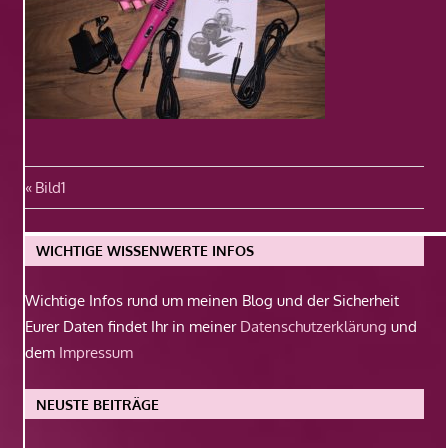
Beitragsnavigation
Vorheriger
Bild1
Beitrag:
WICHTIGE WISSENWERTE INFOS
Wichtige Infos rund um meinen Blog und der Sicherheit
Eurer Daten findet Ihr in meiner
Datenschutzerklärung
und
dem
Impressum
NEUSTE BEITRÄGE