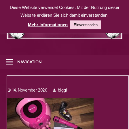
Zum
Diese Website verwendet Cookies. Mit der Nutzung dieser
Inhalt
Website erklären Sie sich damit einverstanden.
springen
Mehr Informationen
Einverstanden
Eine
weitere
NAVIGATION
WordPress-
Website
Bild1
14. November 2020
biggi