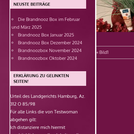
NEUSTE BEITRÄGE
Die Brandnooz Box im Februar
und März 2025
Brandnooz Box Januar 2025
Brandnooz Box Dezember 2024
Brandnoozbox November 2024
Beitragsn
Vorheriger
Bild1
Brandnoozbox Oktober 2024
Beitrag:
ERKLÄRUNG ZU GELINKTEN
SEITEN!
Urteil des Landgerichts Hamburg, Az.
312 O 85/98
Für alle Links die von Testwoman
abgehen gilt:
Ich distanziere mich hiermit