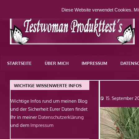
Zum
Diese Website verwendet Cookies. Mit
Inhalt
springen
Eine
weitere
STARTSEITE
ÜBER MICH
IMPRESSUM
DATENS
WordPress-
Website
Bild1
WICHTIGE WISSENWERTE INFOS
15. September 2
Wichtige Infos rund um meinen Blog
und der Sicherheit Eurer Daten findet
Ihr in meiner
Datenschutzerklärung
und dem
Impressum